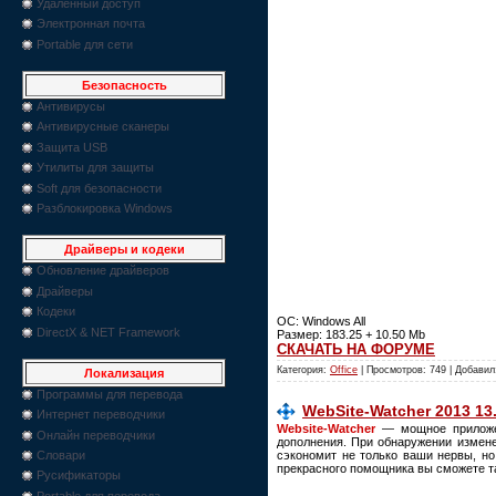
Удаленный доступ
Электронная почта
Portable для сети
Безопасность
Антивирусы
Антивирусные сканеры
Защита USB
Утилиты для защиты
Soft для безопасности
Разблокировка Windows
Драйверы и кодеки
Обновление драйверов
Драйверы
Кодеки
OC: Windows All
DirectX & NET Framework
Размер: 183.25 + 10.50 Mb
СКАЧАТЬ НА ФОРУМЕ
Категория:
Office
| Просмотров: 749 | Добави
Локализация
Программы для перевода
WebSite-Watcher 2013 13.
Интернет переводчики
Website-Watcher
— мощное приложен
Онлайн переводчики
дополнения. При обнаружении измене
сэкономит не только ваши нервы, но 
Словари
прекрасного помощника вы сможете та
Русификаторы
Portable для перевода