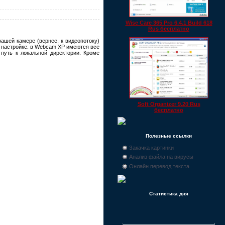
Wise Care 365 Pro 6.4.1 Build 618
Rus бесплатно
вашей камере (вернее, к видеопотоку)
 настройке: в Webcam XP имеются все
 путь к локальной директории. Кроме
Soft Organizer 9.20 Rus
бесплатно
Полезные ссылки
Закачка картинки
Анализ файла на вирусы
Онлайн перевод текста
Статистика дня