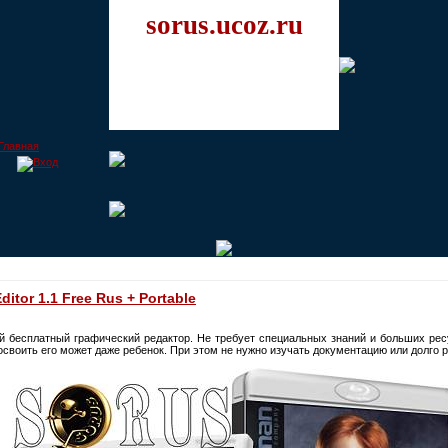
sorus.ucoz.ru
itor 1.1 Free Rus + Portable
стой бесплатный графический редактор. Не требует специальных знаний и больших ре
освоить его может даже ребенок. При этом не нужно изучать документацию или долго р