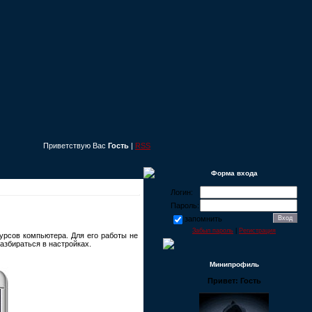
Приветствую Вас
Гость
|
RSS
Форма входа
Логин:
Пароль:
запомнить
Забыл пароль
|
Регистрация
сурсов компьютера. Для его работы не
азбираться в настройках.
Минипрофиль
Привет: Гость