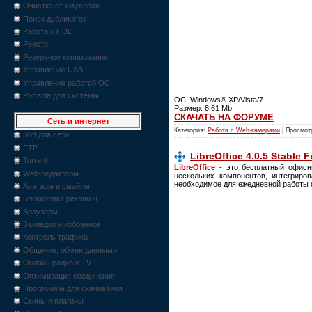
Очистка от «мусора»
Поиск дубликатов
Работа с HDD
Реестр
Резервное копирование
Управление USB
Управление работой ОС
Portable для системы
OC: Windows® XP/Vista/7
Размер: 8.61 Mb
СКАЧАТЬ НА ФОРУМЕ
Сеть и интернет
Категория:
Работа с Web-камерами
| Просмот
Soft для сети
FTP
LibreOffice 4.0.5 Stable 
Torrent
LibreOffice
- это бесплатный офисны
Web-редакторы
нескольких компонентов, интегрир
необходимое для ежедневной работы с
Аватары и смайлы
Блокировка рекламы
Браузеры
Закладки и избранное
Контроль трафика
Общение, обмен данными
Онлайн радио и TV
Оптимизация соединения
Программы для скачивания
Скины и плагины