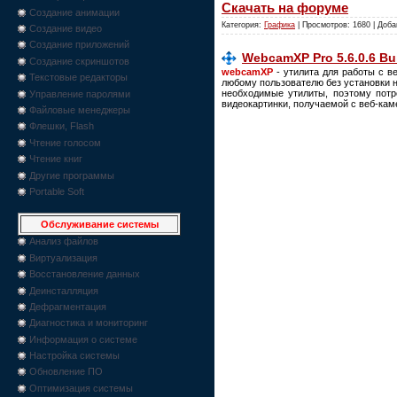
Скачать на форуме
Создание анимации
Категория:
Графика
| Просмотров: 1680 | Доб
Создание видео
Создание приложений
WebcamXP Pro 5.6.0.6 Bui
Создание скриншотов
webcamXP
- утилита для работы с в
Текстовые редакторы
любому пользователю без установки 
необходимые утилиты, поэтому потре
Управление паролями
видеокартинки, получаемой с веб-каме
Файловые менеджеры
Флешки, Flash
Чтение голосом
Чтение книг
Другие программы
Portable Soft
Обслуживание системы
Анализ файлов
Виртуализация
Восстановление данных
Деинсталляция
Дефрагментация
Диагностика и мониторинг
Информация о системе
Настройка системы
Обновление ПО
Оптимизация системы