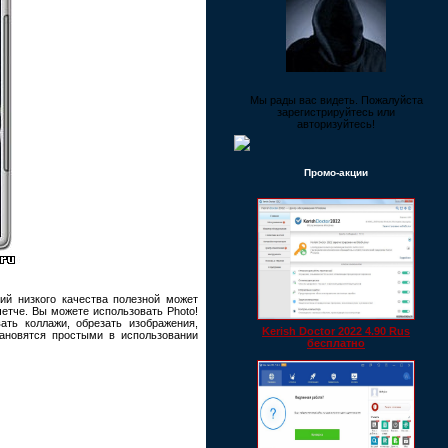
Мы рады вас видеть. Пожалуйста
зарегистрируйтесь или
авторизуйтесь!
Промо-акции
ий низкого качества полезной может
етче. Вы можете использовать Photo!
ать коллажи, обрезать изображения,
Kerish Doctor 2022 4.90 Rus
ановятся простыми в использовании
бесплатно