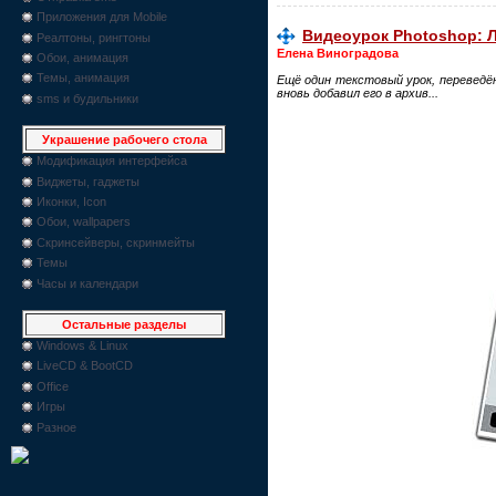
Приложения для Mobile
Видеоурок Photoshop: 
Реалтоны, рингтоны
Елена Виноградова
Обои, анимация
Темы, анимация
Ещё один текстовый урок, переведё
вновь добавил его в архив...
sms и будильники
Украшение рабочего стола
Модификация интерфейса
Виджеты, гаджеты
Иконки, Icon
Обои, wallpapers
Скринсейверы, скринмейты
Темы
Часы и календари
Остальные разделы
Windows & Linux
LiveCD & BootCD
Office
Игры
Разное