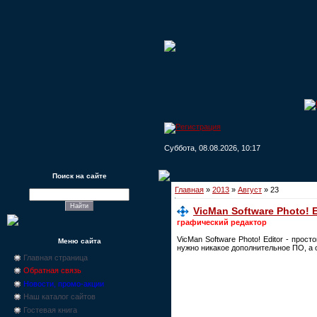
Суббота, 08.08.2026, 10:17
Поиск на сайте
Главная
»
2013
»
Август
»
23
VicMan Software Photo! Ed
графический редактор
VicMan Software Photo! Editor - про
Меню сайта
нужно никакое дополнительное ПО, а 
Главная страница
Обратная связь
Новости, промо-акции
Наш каталог сайтов
Гостевая книга