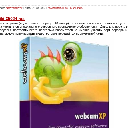
авил:
motyadobryak
| Дата:
23.08.2013
|
Комментарии (0) | В закладки
ld 35024 rus
еб-камерами (поддерживает порядка 10 камер), позволяющая предоставить доступ к 
на компьютер специального серверного программного обеспечения. Довольна проста в
буется настроить всего несколько параметров, а именно указать порт сервера и
р, можно использовать видео, которое передаётся по локальной сети.