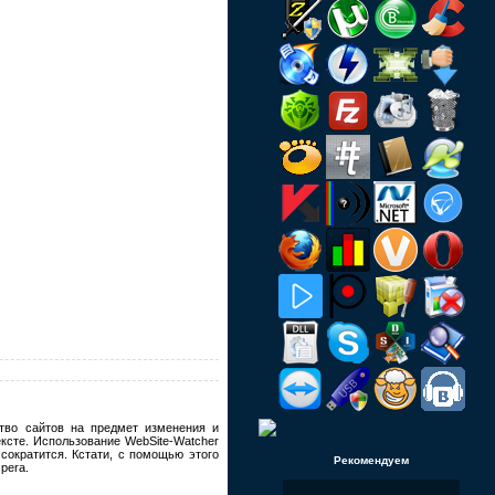
тво сайтов на предмет изменения и
ксте. Использование WebSite-Watcher
 сократится. Кстати, с помощью этого
Рекомендуем
pera.