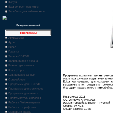
Форум
Ваш вопрос - наш ответ
Заработок для web-мастера
Разделы новостей
Программы
Архиваторы
Аудио
Видео
Графика
Запись CD/DVD
Запись видео с экрана
Клавиатура и мышь
Конвертеры
Копирование данных
Программа позволяет делать ретушь
оказаться функция подавления шумов
Органайзеры
Editor как средство для создания 
Программы для CD/DVD
выравнивать их, создавать трехме
благодаря продуманному интерфейсу.
Программы для мониторов
Программы для печати
Год выхода: 2013
Проигрыватели и плееры
ОС: Windows XP/Vista/7/8
Работа с Web-камерами
Язык интерфейса: English + Русский
Сборка: by KGS
Работа со шрифтами
Общий размер: 21 Мб
Сканеры и факсы