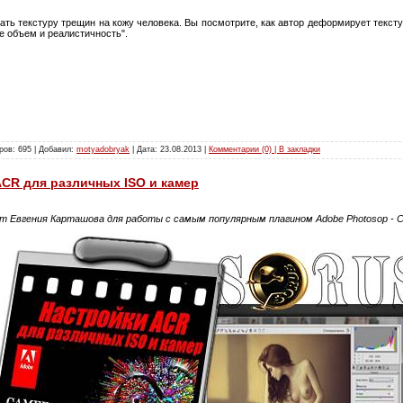
ать текстуру трещин на кожу человека. Вы посмотрите, как автор деформирует тексту
е объем и реалистичность".
ров: 695 | Добавил:
motyadobryak
| Дата:
23.08.2013
|
Комментарии (0) | В закладки
CR для различных ISO и камер
т Евгения Карташова для работы с самым популярным плагином Adobe Photosop - 