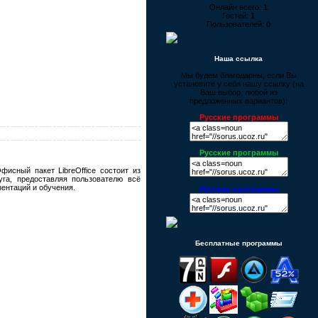
Онлайн всего:
1
Гостей:
1
Пользователей:
0
Наша ссылка
Мы будем благодарны, если Вы
установите у себя нашу ссылку (на
Ваш выбор, любой из
предложенных вариантов):
Русские программы
Русские программы
исный пакет LibreOffice состоит из
га, предоставляя пользователю всё
зентаций и обучения.
Русские программы
Бесплатные программы