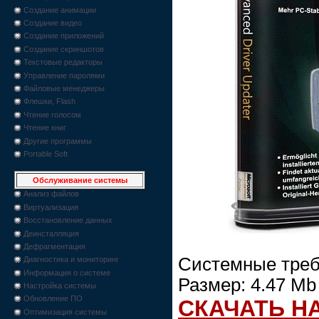
Создание анимации
Создание видео
Создание приложений
Создание скриншотов
Текстовые редакторы
Управление паролями
Файловые менеджеры
Флешки, Flash
Чтение голосом
Чтение книг
Другие программы
Portable Soft
Обслуживание системы
Анализ файлов
Виртуализация
Восстановление данных
Деинсталляция
Дефрагментация
Системные требо
Диагностика и мониторинг
Информация о системе
Размер: 4.47 Mb
Настройка системы
Обновление ПО
СКАЧАТЬ Н
Оптимизация системы