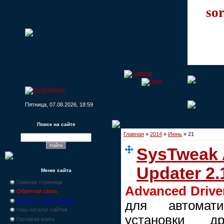
sor
Пятница, 07.08.2026, 18:59
Поиск на сайте
Главная
»
2014
»
Июнь
»
21
SysTweak 
Updater 2.
Меню сайта
Главная страница
Advanced Drive
Обратная связь
Новости, промо-акции
для автомат
Наш каталог сайтов
установки др
Гостевая книга