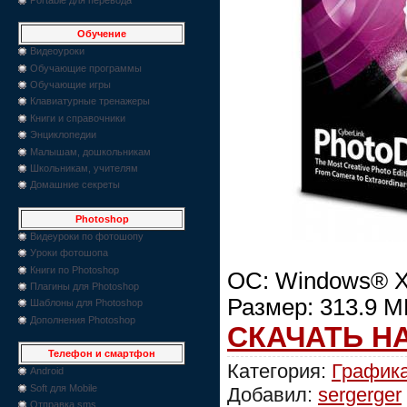
Обучение
Видеоуроки
Обучающие программы
Обучающие игры
Клавиатурные тренажеры
Книги и справочники
Энциклопедии
Малышам, дошкольникам
Школьникам, учителям
Домашние секреты
Photoshop
Видеуроки по фотошопу
Уроки фотошопа
Книги по Photoshop
ОС: Windows® XP
Плагины для Photoshop
Размер: 313.9 M
Шаблоны для Photoshop
Дополнения Photoshop
СКАЧАТЬ Н
Телефон и смартфон
Категория:
График
Android
Soft для Mobile
Добавил:
sergerger
Отправка sms