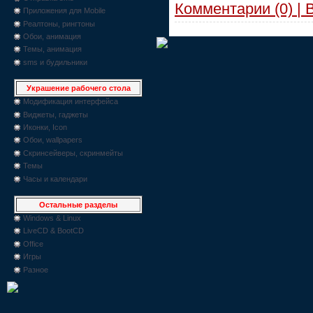
Комментарии (0) | 
Приложения для Mobile
Реалтоны, рингтоны
Обои, анимация
Темы, анимация
sms и будильники
Украшение рабочего стола
Модификация интерфейса
Виджеты, гаджеты
Иконки, Icon
Обои, wallpapers
Скринсейверы, скринмейты
Темы
Часы и календари
Остальные разделы
Windows & Linux
LiveCD & BootCD
Office
Игры
Разное