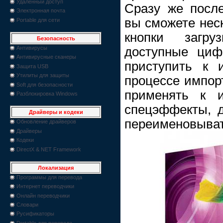
Удаленный доступ
Сразу же после
Электронная почта
вы сможете нес
Portable для сети
кнопки загр
Безопасность
доступные циф
Антивирусы
Антивирусные сканеры
приступить к 
Защита USB
Утилиты для защиты
процессе импор
Soft для безопасности
применять к и
Разблокировка Windows
спецэффекты, д
Драйверы и кодеки
переименовыва
Обновление драйверов
Драйверы
Кодеки
DirectX & NET Framework
Локализация
Программы для перевода
Интернет переводчики
Онлайн переводчики
Словари
Русификаторы
Portable для перевода