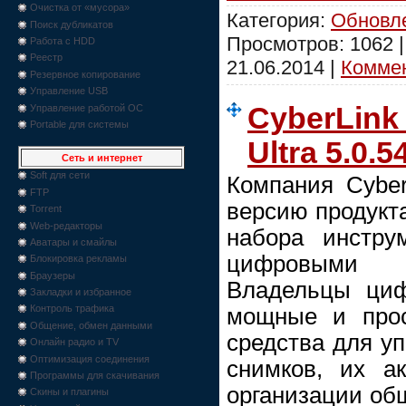
Очистка от «мусора»
Категория:
Обновл
Поиск дубликатов
Просмотров: 1062 
Работа с HDD
Реестр
21.06.2014
|
Коммен
Резервное копирование
Управление USB
CyberLink 
Управление работой ОС
Portable для системы
Ultra 5.0.5
Сеть и интернет
Soft для сети
Компания Cyber
FTP
версию продукт
Torrent
Web-редакторы
набора инстру
Аватары и смайлы
цифровыми
Блокировка рекламы
Браузеры
Владельцы циф
Закладки и избранное
Контроль трафика
мощные и прос
Общение, обмен данными
средства для у
Онлайн радио и TV
Оптимизация соединения
снимков, их ак
Программы для скачивания
организации общ
Скины и плагины