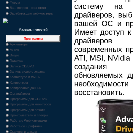
Форум
систему на 
Ваш вопрос - наш ответ
драйверов, выб
Заработок для web-мастера
вашей ОС и пре
Имеет доступ к
Разделы новостей
драйверов
Программы
Архиваторы
современных пр
Аудио
Видео
ATI, MSI, NVidia
Графика
создания 
Запись CD/DVD
Запись видео с экрана
обновляемых др
Клавиатура и мышь
необходимос
Конвертеры
Копирование данных
восстановить.
Органайзеры
Программы для CD/DVD
Программы для мониторов
Программы для печати
Проигрыватели и плееры
Работа с Web-камерами
Работа со шрифтами
Сканеры и факсы