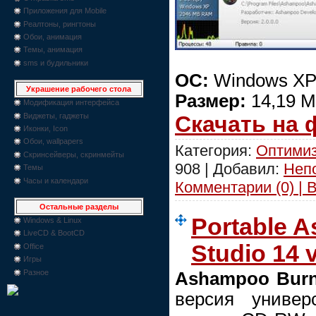
Приложения для Mobile
Реалтоны, рингтоны
Обои, анимация
Темы, анимация
sms и будильники
ОС:
Windows XP/
Украшение рабочего стола
Размер:
14,19 
Модификация интерфейса
Виджеты, гаджеты
Скачать на
Иконки, Icon
Обои, wallpapers
Категория:
Оптимиз
Скринсейверы, скринмейты
908 | Добавил:
Неп
Темы
Часы и календари
Комментарии (0) | 
Остальные разделы
Portable 
Windows & Linux
LiveCD & BootCD
Studio 14 v
Office
Игры
Разное
Ashampoo Burn
версия универ