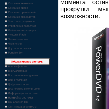
момента остан
Создание анимации
прокрутки м
Создание видео
Создание приложений
возможности.
Создание скриншотов
Текстовые редакторы
Управление паролями
Файловые менеджеры
Флешки, Flash
Чтение голосом
Чтение книг
Другие программы
Portable Soft
Обслуживание системы
Анализ файлов
Виртуализация
Восстановление данных
Деинсталляция
Дефрагментация
Диагностика и мониторинг
Информация о системе
Настройка системы
Обновление ПО
Оптимизация системы