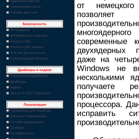
Удаленный доступ
от немецкого 
Электронная почта
позволяет
Portable для сети
производи
Безопасность
многоядерног
Антивирусы
Антивирусные сканеры
современные к
Защита USB
Утилиты для защиты
двухядерных п
Soft для безопасности
даже на четыр
Разблокировка Windows
Windows не вс
Драйверы и кодеки
несколькими я
Обновление драйверов
Драйверы
получаете р
Кодеки
производител
DirectX & NET Framework
процессора. Да
Локализация
Программы для перевода
исправить си
Интернет переводчики
производительн
Онлайн переводчики
Словари
Русификаторы
Portable для перевода