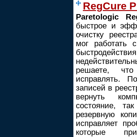
RegCure Pr
Paretologic R
быстрое и эфф
очистку реест
мог работать 
быстродействи
недействительн
решаете, чт
исправлять. П
записей в реест
вернуть ком
состояние, та
резервную коп
исправляет пр
которые пр