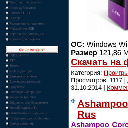
Очистка от «мусора»
Поиск дубликатов
Работа с HDD
Реестр
Резервное копирование
Управление USB
Управление работой ОС
Portable для системы
ОС:
Windows Win
Сеть и интернет
Размер
121,86 
Soft для сети
Скачать на
FTP
Torrent
Категория:
Проигры
Web-редакторы
Аватары и смайлы
Просмотров: 1117 |
Блокировка рекламы
31.10.2014
|
Коммен
Браузеры
Закладки и избранное
Контроль трафика
Ashampoo 
Общение, обмен данными
Онлайн радио и TV
Rus
Оптимизация соединения
Программы для скачивания
Ashampoo Core
Скины и плагины