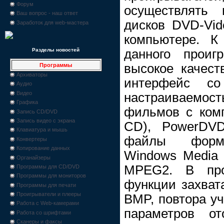
Форум
осуществлять 
Ваш вопрос - наш ответ
дисков DVD-Vi
Заработок для web-мастера
компьютере. К
данного проиг
Разделы новостей
высокое качест
Программы
Архиваторы
интерфейс с
Аудио
Видео
настраиваемо
Графика
фильмов с комп
Запись CD/DVD
Запись видео с экрана
CD), PowerDVD
Клавиатура и мышь
файлы форма
Конвертеры
Копирование данных
Windows Media 
Органайзеры
MPEG2. В про
Программы для CD/DVD
Программы для мониторов
функции захват
Программы для печати
Проигрыватели и плееры
BMP, повтора уч
Работа с Web-камерами
параметров от
Работа со шрифтами
Сканеры и факсы