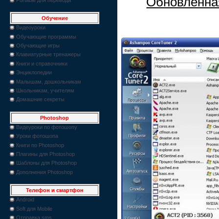
Обновленная
Обучение
Видеоуроки
Обучающие программы
Обучающие игры
Клавиатурные тренажеры
Книги и справочники
Энциклопедии
Малышам, дошкольникам
Школьникам, учителям
Домашние секреты
Photoshop
Видеуроки по фотошопу
Уроки фотошопа
Книги по Photoshop
Плагины для Photoshop
Шаблоны для Photoshop
Дополнения Photoshop
Телефон и смартфон
Android
Soft для Mobile
Отправка sms