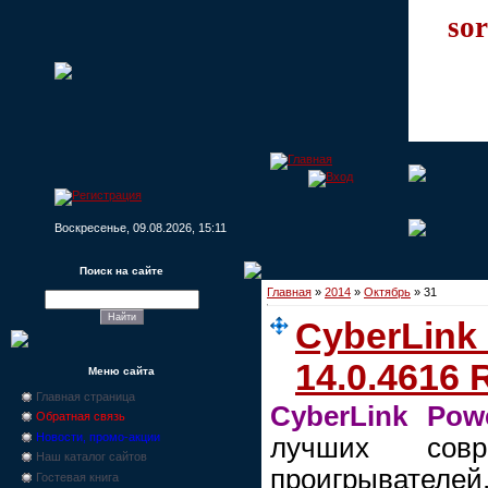
sor
Воскресенье, 09.08.2026, 15:11
Поиск на сайте
Главная
»
2014
»
Октябрь
»
31
CyberLink
14.0.4616
Меню сайта
Главная страница
CyberLink Pow
Обратная связь
Новости, промо-акции
лучших совр
Наш каталог сайтов
проигрыват
Гостевая книга