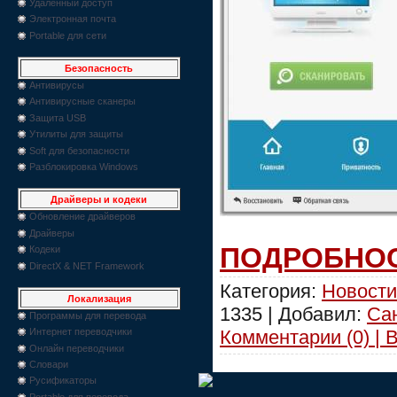
Удаленный доступ
Электронная почта
Portable для сети
Безопасность
Антивирусы
Антивирусные сканеры
Защита USB
Утилиты для защиты
Soft для безопасности
Разблокировка Windows
Драйверы и кодеки
Обновление драйверов
Драйверы
ПОДРОБНОС
Кодеки
DirectX & NET Framework
Категория:
Новости
Локализация
1335 | Добавил:
Са
Программы для перевода
Комментарии (0) | 
Интернет переводчики
Онлайн переводчики
Словари
Русификаторы
Portable для перевода