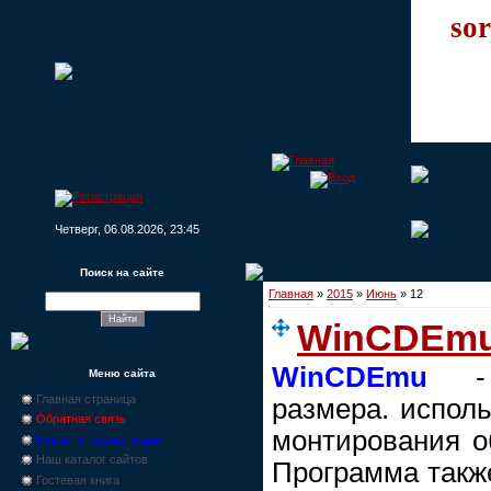
sor
Четверг, 06.08.2026, 23:45
Поиск на сайте
Главная
»
2015
»
Июнь
»
12
WinCDEmu
WinCDEmu
- у
Меню сайта
Главная страница
размера. испол
Обратная связь
монтирования о
Новости, промо-акции
Наш каталог сайтов
Программа также
Гостевая книга