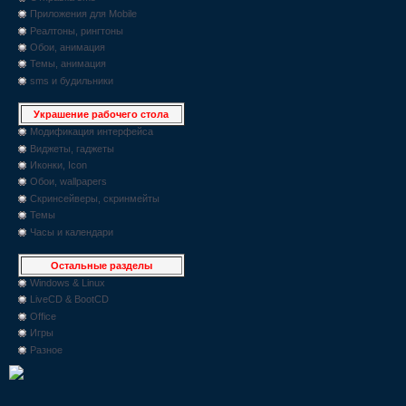
Приложения для Mobile
Реалтоны, рингтоны
Обои, анимация
Темы, анимация
sms и будильники
Украшение рабочего стола
Модификация интерфейса
Виджеты, гаджеты
Иконки, Icon
Обои, wallpapers
Скринсейверы, скринмейты
Темы
Часы и календари
Остальные разделы
Windows & Linux
LiveCD & BootCD
Office
Игры
Разное