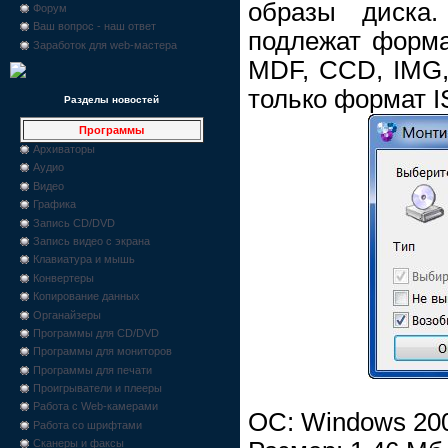
образы диска.
Форум
Ваш вопрос - наш ответ
подлежат форм
Заработок для web-мастера
MDF, CCD, IMG,
только формат I
Разделы новостей
Программы
Архиваторы
Аудио
Видео
Графика
Запись CD/DVD
Запись видео с экрана
Клавиатура и мышь
Конвертеры
Копирование данных
Органайзеры
Программы для CD/DVD
Программы для мониторов
Программы для печати
Проигрыватели и плееры
Работа с Web-камерами
ОС: Windows 200
Работа со шрифтами
Сканеры и факсы