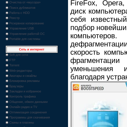
FireFox, Opera
Очистка от «мусора»
Поиск дубликатов
диск компьютера
Работа с HDD
себя известный
Реестр
Резервное копирование
подбор новейши
Управление USB
компьютеро
Управление работой ОС
Portable для системы
дефрагментации
Сеть и интернет
скорость компь
Soft для сети
фрагментац
FTP
Torrent
уменьшения 
Web-редакторы
благодаря устра
Аватары и смайлы
Блокировка рекламы
Браузеры
Закладки и избранное
Контроль трафика
Общение, обмен данными
Онлайн радио и TV
Оптимизация соединения
Программы для скачивания
Скины и плагины