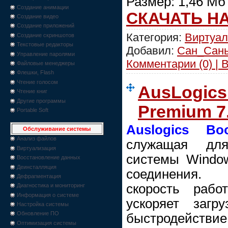
Размер: 1,46 Мб
Создание анимации
СКАЧАТЬ Н
Создание видео
Создание приложений
Категория:
Виртуал
Создание скриншотов
Текстовые редакторы
Добавил:
Сан_Сан
Управление паролями
Комментарии (0) | 
Файловые менеджеры
Флешки, Flash
Чтение голосом
AusLogics
Чтение книг
Другие программы
Premium 7
Portable Soft
Auslogics Boo
Обслуживание системы
Анализ файлов
служащая дл
Виртуализация
системы Window
Восстановление данных
Деинсталляция
соединения.
Дефрагментация
скорость рабо
Диагностика и мониторинг
Информация о системе
ускоряет загр
Настройка системы
Обновление ПО
быстродействие 
Оптимизация системы