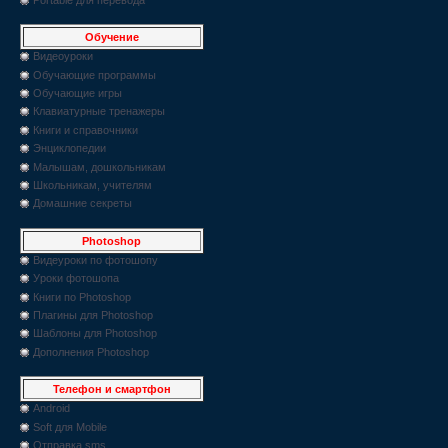
Обучение
Видеоуроки
Обучающие программы
Обучающие игры
Клавиатурные тренажеры
Книги и справочники
Энциклопедии
Малышам, дошкольникам
Школьникам, учителям
Домашние секреты
Photoshop
Видеуроки по фотошопу
Уроки фотошопа
Книги по Photoshop
Плагины для Photoshop
Шаблоны для Photoshop
Дополнения Photoshop
Телефон и смартфон
Android
Soft для Mobile
Отправка sms