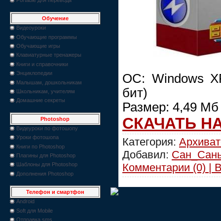
Обучение
Видеоуроки
Обучающие программы
Обучающие игры
Клавиатурные тренажеры
Книги и справочники
Энциклопедии
ОС: Windows XP,
Малышам, дошкольникам
бит)
Школьникам, учителям
Домашние секреты
Размер: 4,49 Мб
СКАЧАТЬ Н
Photoshop
Видеуроки по фотошопу
Уроки фотошопа
Категория:
Архива
Книги по Photoshop
Добавил:
Сан_Сан
Плагины для Photoshop
Комментарии (0) | 
Шаблоны для Photoshop
Дополнения Photoshop
Телефон и смартфон
Android
Soft для Mobile
Отправка sms