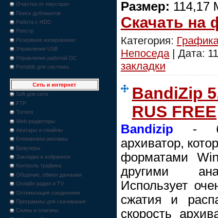
Размер:
114,17 
Очистка от «мусора»
Поиск дубликатов
Скачать на
Работа с HDD
Реестр
Категория:
График
Резервное копирование
Управление USB
Непоседа
| Дата:
11
Управление работой ОС
закладки
Portable для системы
Сеть и интернет
BandiZip 5
Soft для сети
FTP
RUS FREE
Torrent
Web-редакторы
Bandizip
- бы
Аватары и смайлы
Блокировка рекламы
архиватор, кото
Браузеры
форматами Win
Закладки и избранное
Контроль трафика
другими ана
Общение, обмен данными
Использует оче
Онлайн радио и TV
Оптимизация соединения
сжатия и расп
Программы для скачивания
скорость архив
Скины и плагины