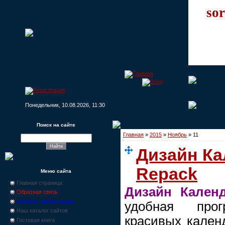
sor
Понедельник, 10.08.2026, 11:30
Поиск на сайте
Главная
»
2015
»
Ноябрь
»
11
Дизайн Ка
Repack
Меню сайта
Главная страница
Дизайн Кален
Обратная связь
Новости, промо-акции
удобная про
Наш каталог сайтов
красивых кален
Гостевая книга