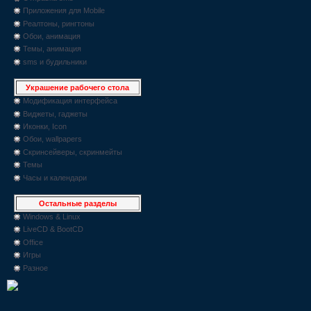
Приложения для Mobile
Реалтоны, рингтоны
Обои, анимация
Темы, анимация
sms и будильники
Украшение рабочего стола
Модификация интерфейса
Виджеты, гаджеты
Иконки, Icon
Обои, wallpapers
Скринсейверы, скринмейты
Темы
Часы и календари
Остальные разделы
Windows & Linux
LiveCD & BootCD
Office
Игры
Разное