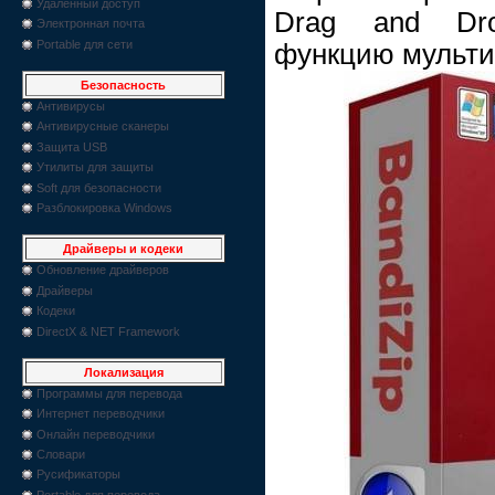
Удаленный доступ
Drag and Dro
Электронная почта
Portable для сети
функцию мульти
Безопасность
Антивирусы
Антивирусные сканеры
Защита USB
Утилиты для защиты
Soft для безопасности
Разблокировка Windows
Драйверы и кодеки
Обновление драйверов
Драйверы
Кодеки
DirectX & NET Framework
Локализация
Программы для перевода
Интернет переводчики
Онлайн переводчики
Словари
Русификаторы
Portable для перевода