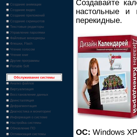
Создавайте ка
Создание анимации
настольные и 
Создание видео
Создание приложений
перекидные.
Создание скриншотов
Текстовые редакторы
Управление паролями
Файловые менеджеры
Флешки, Flash
Чтение голосом
Чтение книг
Другие программы
Portable Soft
Обслуживание системы
Анализ файлов
Виртуализация
Восстановление данных
Деинсталляция
Дефрагментация
Диагностика и мониторинг
Информация о системе
Настройка системы
Обновление ПО
ОС:
Windows XP/V
Оптимизация системы