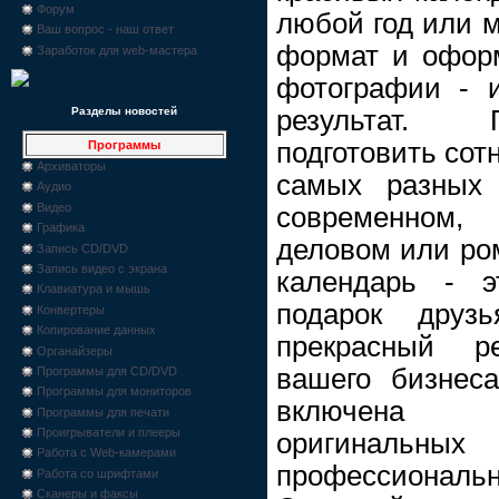
Форум
любой год или м
Ваш вопрос - наш ответ
формат и оформ
Заработок для web-мастера
фотографии - 
результат. 
Разделы новостей
подготовить сот
Программы
Архиваторы
самых разных 
Аудио
Видео
современном,
Графика
деловом или ро
Запись CD/DVD
Запись видео с экрана
календарь - э
Клавиатура и мышь
подарок дру
Конвертеры
Копирование данных
прекрасный р
Органайзеры
вашего бизнес
Программы для CD/DVD
Программы для мониторов
включена 
Программы для печати
Проигрыватели и плееры
оригинальных
Работа с Web-камерами
профессиона
Работа со шрифтами
Сканеры и факсы