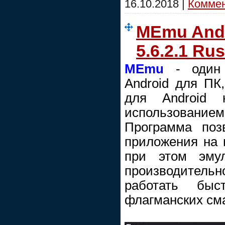
16.10.2018
|
Коммен
MEmu Andr
5.6.2.1 Rus
MEmu
- один 
Android для ПК,
для Android
использовани
Программа позв
приложения на 
при этом эмул
производител
работать быс
флагманских см