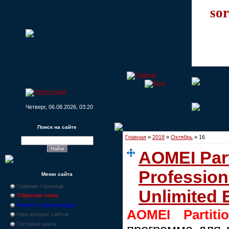
sor
Четверг, 06.08.2026, 03:20
Поиск на сайте
Главная
»
2018
»
Октябрь
»
16
AOMEI Part
Professiona
Меню сайта
Главная страница
Unlimited 
Обратная связь
Новости, промо-акции
AOMEI Partiti
Наш каталог сайтов
Гостевая книга