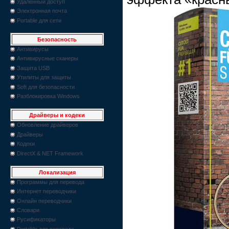
Удаленный доступ
Электронная почта
Portable для сети
Безопасность
Антивирусы
Антивирусные сканеры
Защита USB
Утилиты для защиты
Soft для безопасности
Разблокировка Windows
Драйверы и кодеки
Обновление драйверов
Драйверы
Кодеки
DirectX & NET Framework
Локализация
Программы для перевода
Интернет переводчики
Онлайн переводчики
Словари
Русификаторы
Portable для перевода