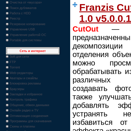
Очистка от «мусора»
Franzis Cut
Поиск дубликатов
Работа с HDD
1.0 v5.0.0.
Реестр
Резервное копирование
CutOut
— гра
Управление USB
Управление работой ОС
предназначенн
Portable для системы
декомпозици
Сеть и интернет
отделения объе
Soft для сети
можно просма
FTP
Torrent
обрабатывать и
Web-редакторы
различных ц
Аватары и смайлы
Блокировка рекламы
создавать фот
Браузеры
Закладки и избранное
также улучшат
Контроль трафика
добавлять эфф
Общение, обмен данными
Онлайн радио и TV
устранять не
Оптимизация соединения
избавиться от
Программы для скачивания
Скины и плагины
эффекта «красны