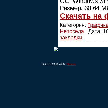
ОС: Windows XP/
Размер: 30,64 М
Скачать на
Категория:
График
Непоседа
| Дата:
1
закладки
SORUS 2008-2026 |
Sitemap