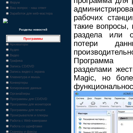
программа для 
Форум
администриров
Ваш вопрос - наш ответ
Заработок для web-мастера
рабочих станци
такие вопросы, 
Разделы новостей
раздела или о
Программы
потери дан
Архиваторы
производите
Аудио
Видео
Программа п
Графика
Запись CD/DVD
разделами жестк
Запись видео с экрана
Magic, но бол
Клавиатура и мышь
Конвертеры
функциональнос
Копирование данных
Органайзеры
Программы для CD/DVD
Программы для мониторов
Программы для печати
Проигрыватели и плееры
Работа с Web-камерами
Работа со шрифтами
Сканеры и факсы