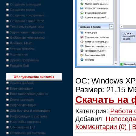
Создание анимации
Создание видео
Создание приложений
Создание скриншотов
Текстовые редакторы
Управление паролями
Файловые менеджеры
Флешки, Flash
Чтение голосом
Чтение книг
Другие программы
Portable Soft
Обслуживание системы
ОС: Windows XP/V
Анализ файлов
Размер: 21,15 М
Виртуализация
Восстановление данных
Скачать на
Деинсталляция
Дефрагментация
Категория:
Работа 
Диагностика и мониторинг
Информация о системе
Добавил:
Непоседа
Настройка системы
Комментарии (0) | 
Обновление ПО
Оптимизация системы