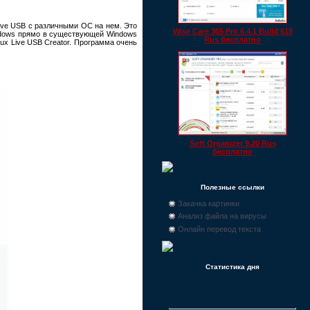
ive USB с различными ОС на нем. Это
Wise Care 365 Pro 6.4.1 Build 618
indows прямо в существующей Windows
Rus бесплатно
nux Live USB Creator. Программа очень
Soft Organizer 9.20 Rus
бесплатно
Полезные ссылки
Закачка картинки
Анализ файла на вирусы
Онлайн перевод текста
Статистика дня