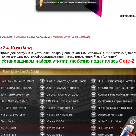
 | Добавил:
sergerger
| Дата:
02.05.2012
|
Комментарии (0) | В закладки
v.2.4.10 rus/eng
тилит для загрузки и установки операционных систем Windows XP/2000/Vista/7, вос
 так же для диагностики,форматирования и восстановления Flash (флешек)
Core-2
Установщиком набора утилит, любезно поделилась