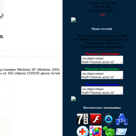
Онлайн всего:
14
Гостей:
13
Пользователей:
1
Lad
Наша ссылка
Мы будем благодарны, если Вы
установите у себя нашу ссылку (на
Ваш выбор, любой из
предложенных вариантов):
Русские программы
Русские программы
установки Windows XP, Windows 2003,
мы из ISO-образа CD/DVD диска путем
Русские программы
Бесплатные программы