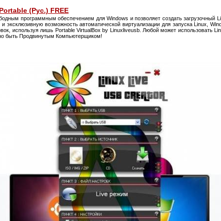
 Portable (Рус.) FREE
бодным программным обеспечением для Windows и позволяет создать загрузочный L
 и эксклюзивную возможность автоматической виртуализации для запуска Linux, W
вок, используя лишь Portable VirtualBox by Linuxliveusb. Любой может использовать Li
жно быть Продвинутым Компьютерщиком!