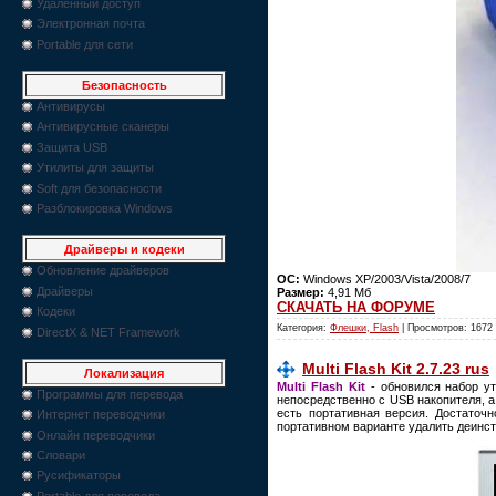
Удаленный доступ
Электронная почта
Portable для сети
Безопасность
Антивирусы
Антивирусные сканеры
Защита USB
Утилиты для защиты
Soft для безопасности
Разблокировка Windows
Драйверы и кодеки
Обновление драйверов
ОС:
Windows XP/2003/Vista/2008/7
Драйверы
Размер:
4,91 Мб
СКАЧАТЬ НА ФОРУМЕ
Кодеки
Категория:
Флешки, Flash
| Просмотров: 1672
DirectX & NET Framework
Multi Flash Kit 2.7.23 rus
Локализация
Multi Flash Kit
- oбновился набор ут
Программы для перевода
непосредственно с USB накопителя, а
есть портативная версия. Достаточн
Интернет переводчики
портативном варианте удалить деинсталя
Онлайн переводчики
Словари
Русификаторы
Portable для перевода