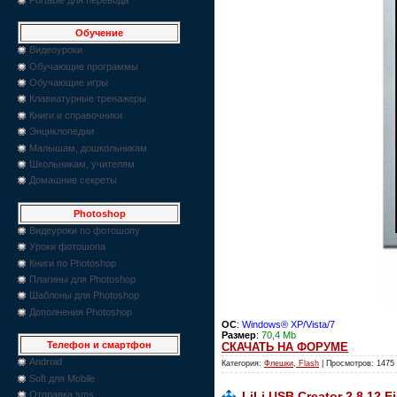
Обучение
Видеоуроки
Обучающие программы
Обучающие игры
Клавиатурные тренажеры
Книги и справочники
Энциклопедии
Малышам, дошкольникам
Школьникам, учителям
Домашние секреты
Photoshop
Видеуроки по фотошопу
Уроки фотошопа
Книги по Photoshop
Плагины для Photoshop
Шаблоны для Photoshop
Дополнения Photoshop
ОС
:
Windows® XP/Vista/7
Размер
:
70,4 Mb
Телефон и смартфон
СКАЧАТЬ НА ФОРУМЕ
Android
Категория:
Флешки, Flash
| Просмотров: 1475
Soft для Mobile
LiLi USB Creator 2.8.12 Fi
Отправка sms