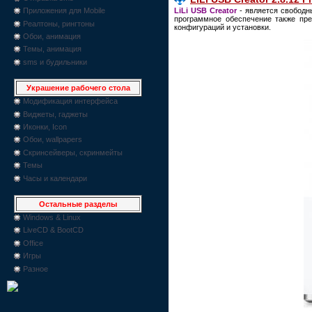
LiLi USB Creator
- является свободн
Приложения для Mobile
программное обеспечение также пре
Реалтоны, рингтоны
конфигураций и установки.
Обои, анимация
Темы, анимация
sms и будильники
Украшение рабочего стола
Модификация интерфейса
Виджеты, гаджеты
Иконки, Icon
Обои, wallpapers
Скринсейверы, скринмейты
Темы
Часы и календари
Остальные разделы
Windows & Linux
LiveCD & BootCD
Office
Игры
Разное