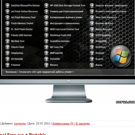
 | Добавил:
sergerger
| Дата:
23.07.2012
|
Комментарии (0) | В закладки
nal Free rus + Portable