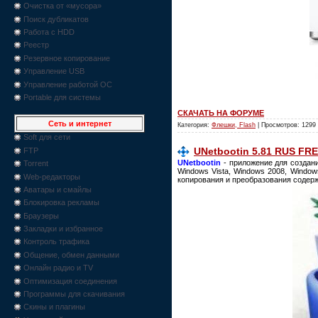
Очистка от «мусора»
Поиск дубликатов
Работа с HDD
Реестр
Резервное копирование
Управление USB
Управление работой ОС
Portable для системы
СКАЧАТЬ НА ФОРУМЕ
Сеть и интернет
Категория:
Флешки, Flash
| Просмотров: 1299
Soft для сети
UNetbootin 5.81 RUS FR
FTP
UNetbootin
- приложение для создан
Torrent
Windows Vista, Windows 2008, Windo
Web-редакторы
копирования и преобразования содер
Аватары и смайлы
Блокировка рекламы
Браузеры
Закладки и избранное
Контроль трафика
Общение, обмен данными
Онлайн радио и TV
Оптимизация соединения
Программы для скачивания
Скины и плагины