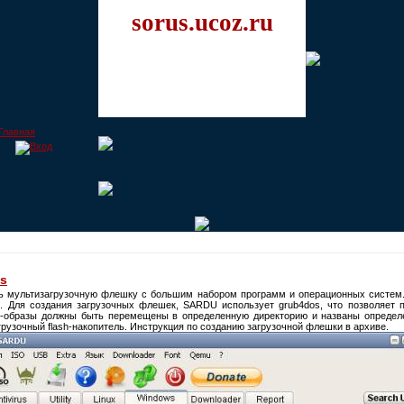
sorus.ucoz.ru
us
ь мультизагрузочную флешку с большим набором программ и операционных систем
. Для создания загрузочных флешек, SARDU использует grub4dos, что позволяет 
SO-образы должны быть перемещены в определенную директорию и названы опреде
грузочный flash-накопитель. Инструкция по созданию загрузочной флешки в архиве.