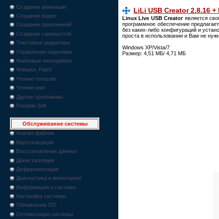
Создание анимации
LiLi USB Creator 2.8.16 +
Создание видео
Linux Live USB Creator
является сво
программное обеспечение предлагает
Создание приложений
без каких-либо конфигураций и устано
Создание скриншотов
проста в использовании и Вам не ну
Текстовые редакторы
Windows XP/Vista/7
Управление паролями
Размер: 4,51 МБ/ 4,71 МБ
Файловые менеджеры
Флешки, Flash
Чтение голосом
Чтение книг
Другие программы
Portable Soft
Обслуживание системы
Анализ файлов
Виртуализация
Восстановление данных
Деинсталляция
Дефрагментация
Диагностика и мониторинг
Информация о системе
Настройка системы
Обновление ПО
Оптимизация системы