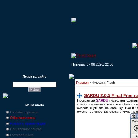
Пятница, 07.08.2026, 22:53
Поиск на сайте
Главная
»
Флешки, Flash
SARDU 2.0.5 Final Free r
Программа
SARDU
позволяет сделат
список возможностей очень большой
Меню сайта
систем и утилит на флешку. Все I
сможет с легкостью создать мультиза
Главная страница
Обратная связь
Новости, промо-акции
Наш каталог сайтов
Гостевая книга