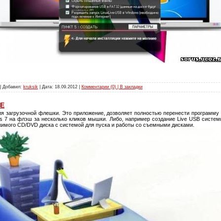
 | Добавил:
kruksik
| Дата:
18.09.2012
|
Комментарии (0) | В закладки
EE
ия загрузочной флешки. Это приложение, дозволяет полностью перенести программу 
ws 7 на флэш за несколько кликов мышки. Либо, например создание Live USB систе
жимого CD/DVD диска с системой для пуска и работы со съемными дисками.