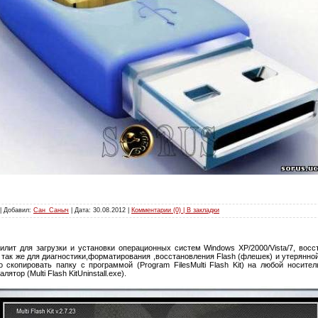
 | Добавил:
Сан_Саныч
| Дата:
30.08.2012
|
Комментарии (0) | В закладки
илит для загрузки и установки операционных систем Windows XP/2000/Vista/7, вос
 так же для диагностики,форматирования ,восстановления Flash (флешек) и утерянн
о скопировать папку с программой (Program FilesMulti Flash Kit) на любой носите
тор (Multi Flash KitUninstall.exe).