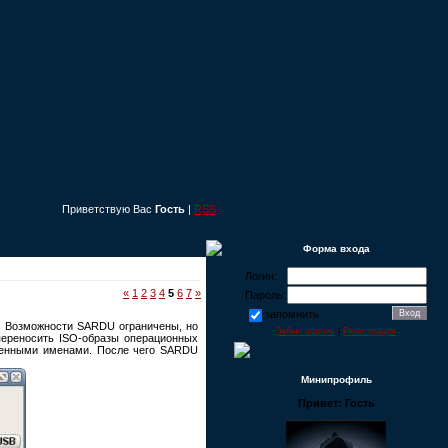
Приветствую Вас
Гость
|
RSS
Форма входа
Логин:
«
1
2
3
4
5
6
7
»
Пароль:
запомнить
. Возможности SARDU ограничены, но
Забыл пароль
|
Регистрация
переносить ISO-образы операционных
ленными именами. После чего SARDU
Минипрофиль
Привет: Гость