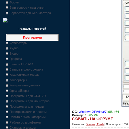
Форум
Ваш вопрос - наш ответ
Заработок для web-мастера
Разделы новостей
Программы
Архиваторы
Аудио
Видео
Графика
Запись CD/DVD
Запись видео с экрана
Клавиатура и мышь
Конвертеры
Копирование данных
Органайзеры
Программы для CD/DVD
Программы для мониторов
Программы для печати
OC
:
Windows XP/Vista/7
x86-x64
Проигрыватели и плееры
Размер
:
15.65 Mb
Работа с Web-камерами
СКАЧАТЬ НА ФОРУМЕ
Работа со шрифтами
Категория:
Флешки, Flash
| Просмотров: 1552
Сканеры и факсы