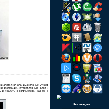
становительно-реанимационных утилит
ой информации. Установленный набор и
ль и удалить с компьютера. Так же в
Рекомендуем