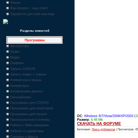
Форум
Ваш вопрос - наш ответ
Заработок для web-мастера
Разделы новостей
Программы
Архиваторы
Аудио
Видео
Графика
Запись CD/DVD
Запись видео с экрана
Клавиатура и мышь
Конвертеры
Копирование данных
Органайзеры
Программы для CD/DVD
Программы для мониторов
Программы для печати
OC
:
Windows 8/7/Vista/2008/XP/2003
(
3
Размер
:
6.48 Mb
Проигрыватели и плееры
СКАЧАТЬ НА ФОРУМЕ
Работа с Web-камерами
Категория:
Поиск дубликатов
| Просмотров: 4
Работа со шрифтами
Сканеры и факсы