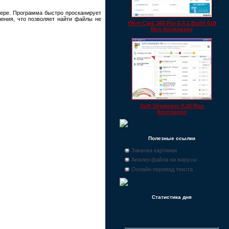
ере. Программа быстро просканирует
нения, что позволяет найти файлы не
Wise Care 365 Pro 6.4.1 Build 618
Rus бесплатно
Soft Organizer 9.20 Rus
бесплатно
Полезные ссылки
Закачка картинки
Анализ файла на вирусы
Онлайн перевод текста
Статистика дня