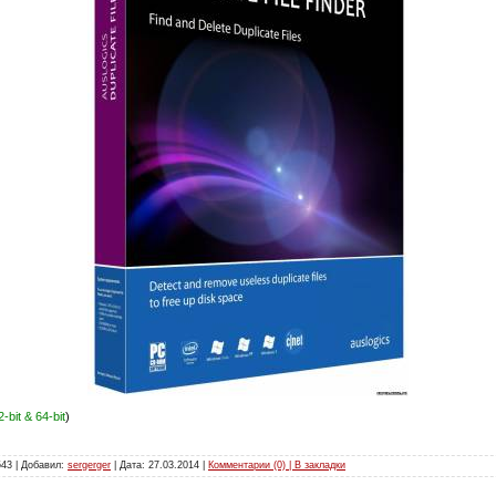
2-bit & 64-bit
)
543 | Добавил:
sergerger
| Дата:
27.03.2014
|
Комментарии (0) | В закладки