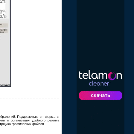
зображений. Поддерживаются форматы
ний и организация удобного режима
отрщика графических файлов.