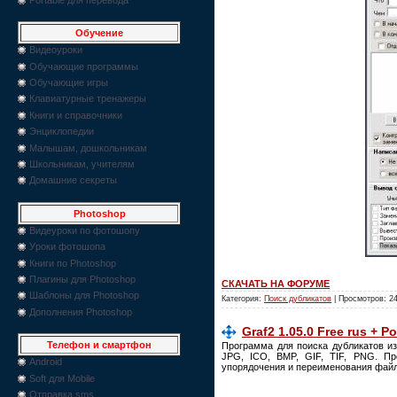
Обучение
Видеоуроки
Обучающие программы
Обучающие игры
Клавиатурные тренажеры
Книги и справочники
Энциклопедии
Малышам, дошкольникам
Школьникам, учителям
Домашние секреты
Photoshop
Видеуроки по фотошопу
Уроки фотошопа
Книги по Photoshop
Плагины для Photoshop
СКАЧАТЬ НА ФОРУМЕ
Шаблоны для Photoshop
Категория:
Поиск дубликатов
| Просмотров: 2
Дополнения Photoshop
Graf2 1.05.0 Free rus + Po
Телефон и смартфон
Программа для поиска дубликатов и
JPG, ICO, BMP, GIF, TIF, PNG. Пр
Android
упорядочения и переименования файло
Soft для Mobile
Отправка sms