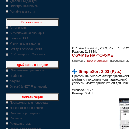
Удаленный доступ
Электронная почта
Portable для сети
Безопасность
Антивирусы
Антивирусные сканеры
Защита USB
Утилиты для защиты
ОС: Windows® XP, 2003, Vista, 7, 8 (32/
Soft для безопасности
Размер: 11.68 Mb
Разблокировка Windows
СКАЧАТЬ НА ФОРУМЕ
Категория:
Поиск дубликатов
| Просмотров: 2
Драйверы и кодеки
Обновление драйверов
SimpleSort 2.03 (Рус.)
Драйверы
Программа
SimpleSort
предназначает
файлы с похожими (совпадающими) н
Кодеки
успехом может применяться для навед
DirectX & NET Framework
Windows: XP/7
Размер: 404 КБ
Локализация
Программы для перевода
Интернет переводчики
Онлайн переводчики
Словари
Русификаторы
Portable для перевода