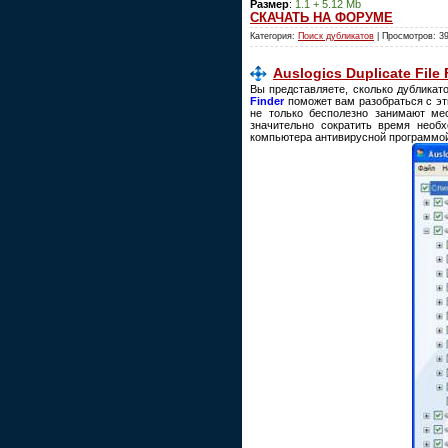
Размер
:
1.1 + 5.12 Mb
СКАЧАТЬ НА ФОРУМЕ
Категория:
Поиск дубликатов
| Просмотров: 3
Auslogics Duplicate File
Вы представляете, сколько дубликат
Finder
поможет вам разобраться с эт
не только бесполезно занимают ме
значительно сократить время необ
компьютера антивирусной программо