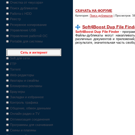
Очистка от «мусора»
Поиск дубликатов
СКАЧАТЬ НА ФОРУМЕ
Работа с HDD
Категория:
Поиск дубликатов
| Просмотров: 5
Реестр
Резервное копирование
Soft4Boost Dup File Finde
Управление USB
Soft4Boost Dup File Finder
- програм
Файлы-дубликаты могут накапливат
Управление работой ОС
различных документов и приложений
Portable для системы
результате, значительная часть свобо
Сеть и интернет
Soft для сети
FTP
Torrent
Web-редакторы
Аватары и смайлы
Блокировка рекламы
Браузеры
Закладки и избранное
Контроль трафика
Общение, обмен данными
Онлайн радио и TV
Оптимизация соединения
Программы для скачивания
Скины и плагины