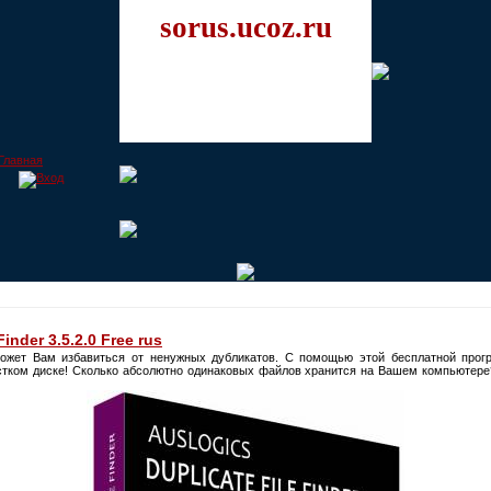
sorus.ucoz.ru
inder 3.5.2.0 Free rus
жет Вам избавиться от ненужных дубликатов. С помощью этой бесплатной про
стком диске! Сколько абсолютно одинаковых файлов хранится на Вашем компьютере?