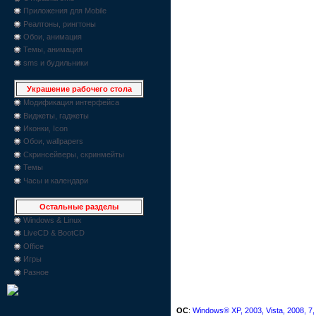
Приложения для Mobile
Реалтоны, рингтоны
Обои, анимация
Темы, анимация
sms и будильники
Украшение рабочего стола
Модификация интерфейса
Виджеты, гаджеты
Иконки, Icon
Обои, wallpapers
Скринсейверы, скринмейты
Темы
Часы и календари
Остальные разделы
Windows & Linux
LiveCD & BootCD
Office
Игры
Разное
ОС
:
Windows® XP, 2003, Vista, 2008, 7,