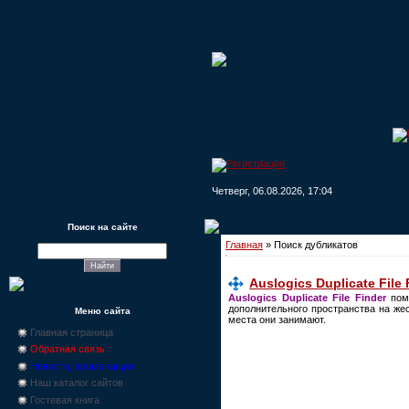
Четверг, 06.08.2026, 17:04
Поиск на сайте
Главная
»
Поиск дубликатов
Auslogics Duplicate File F
Auslogics Duplicate File Finder
помо
дополнительного пространства на же
Меню сайта
места они занимают.
Главная страница
Обратная связь
Новости, промо-акции
Наш каталог сайтов
Гостевая книга