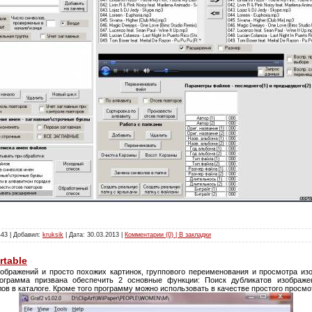
443 | Добавил:
kruksik
| Дата:
30.03.2013
|
Комментарии (0) | В закладки
rtable
зображений и просто похожих картинок, группового переименования и просмотра и
ограмма призвана обеспечить 2 основные функции: Поиск дубликатов изображе
в в каталоге. Кроме того программу можно использовать в качестве простого просм