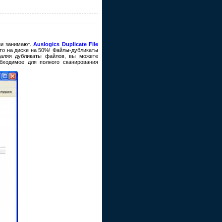
ни занимают.
Auslogics Duplicate File
то на диске на 50%! Файлы-дубликаты
даляя дубликаты файлов, вы можете
бходимое для полного сканирования