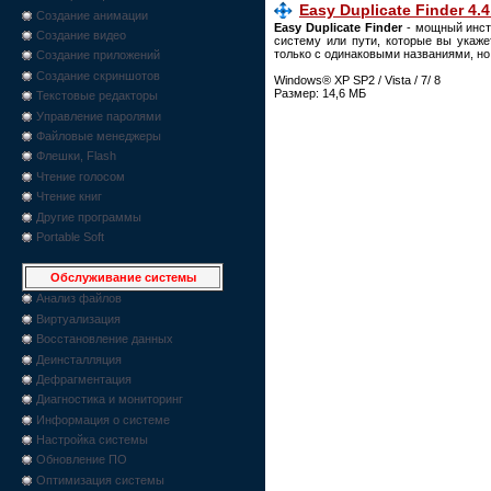
Easy Duplicate Finder 4.4
Создание анимации
Easy Duplicate Finder
- мощный инст
Создание видео
систему или пути, которые вы укаже
только с одинаковыми названиями, но
Создание приложений
Создание скриншотов
Windows® XP SP2 / Vista / 7/ 8
Размер: 14,6 МБ
Текстовые редакторы
Управление паролями
Файловые менеджеры
Флешки, Flash
Чтение голосом
Чтение книг
Другие программы
Portable Soft
Обслуживание системы
Анализ файлов
Виртуализация
Восстановление данных
Деинсталляция
Дефрагментация
Диагностика и мониторинг
Информация о системе
Настройка системы
Обновление ПО
Оптимизация системы