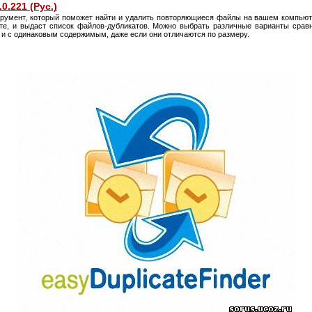
.0.221 (Рус.)
румент, который поможет найти и удалить повторяющиеся файлы на вашем компьют
те, и выдаст список файлов-дубликатов. Можно выбрать различные варианты срав
 и с одинаковым содержимым, даже если они отличаются по размеру.