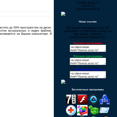
Онлайн всего:
3
Гостей:
3
Пользователей:
0
Наша ссылка
стить до 50% пространства на диске.
Мы будем благодарны, если Вы
сотни музыкальных и видео файлов,
установите у себя нашу ссылку (на
капливаются на Вашем компьютере. В
Ваш выбор, любой из
предложенных вариантов):
Русские программы
Русские программы
Русские программы
Бесплатные программы