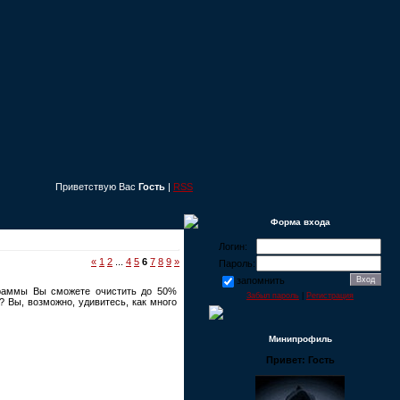
Приветствую Вас
Гость
|
RSS
Форма входа
Логин:
«
1
2
...
4
5
6
7
8
9
»
Пароль:
запомнить
граммы Вы сможете очистить до 50%
Забыл пароль
|
Регистрация
 Вы, возможно, удивитесь, как много
Минипрофиль
Привет: Гость