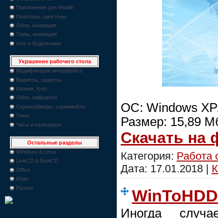
Приложения для Mobile
Реалтоны, рингтоны
Обои, анимация
Темы, анимация
sms и будильники
Украшение рабочего стола
Модификация интерфейса
Виджеты, гаджеты
Иконки, Icon
Обои, wallpapers
ОС: Windows XP/
Скринсейверы, скринмейты
Темы
Размер: 15,89 М
Часы и календари
Скачать на
Остальные разделы
Windows & Linux
Категория:
Работа 
LiveCD & BootCD
Дата:
17.01.2018
|
К
Office
Игры
Разное
WinToHDD 
Иногда случа