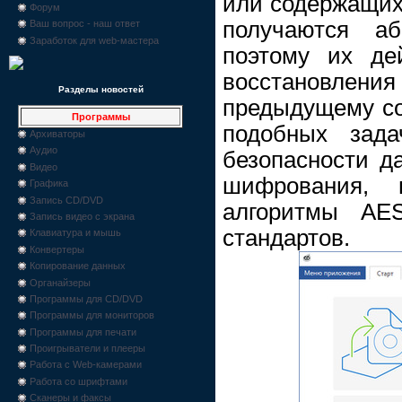
или содержащих
Форум
получаются аб
Ваш вопрос - наш ответ
Заработок для web-мастера
поэтому их де
восстановлени
Разделы новостей
предыдущему со
Программы
подобных зада
Архиваторы
Аудио
безопасности д
Видео
шифрования, 
Графика
Запись CD/DVD
алгоритмы AES
Запись видео с экрана
стандартов.
Клавиатура и мышь
Конвертеры
Копирование данных
Органайзеры
Программы для CD/DVD
Программы для мониторов
Программы для печати
Проигрыватели и плееры
Работа с Web-камерами
Работа со шрифтами
Сканеры и факсы