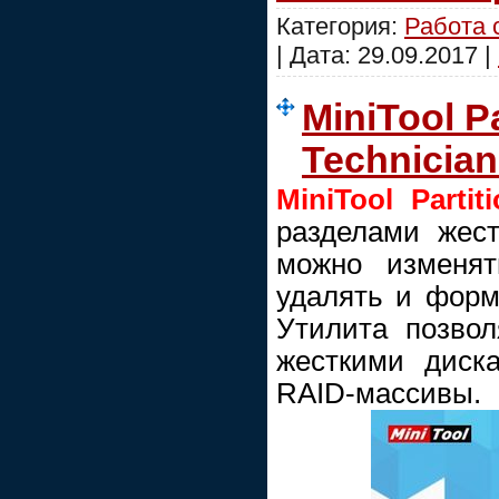
Категория:
Работа 
| Дата:
29.09.2017
|
MiniTool Pa
Technician
MiniTool Partit
разделами жестк
можно изменят
удалять и форм
Утилита позвол
жесткими диск
RAID-массивы.