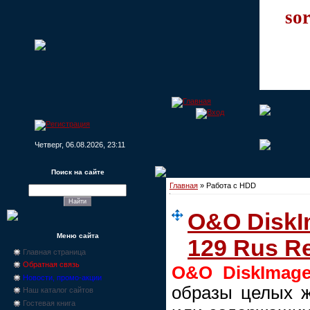
sor
Четверг, 06.08.2026, 23:11
Поиск на сайте
Главная
»
Работа с HDD
O&O DiskIm
Меню сайта
129 Rus R
Главная страница
Обратная связь
O&O DiskImag
Новости, промо-акции
образы целых ж
Наш каталог сайтов
Гостевая книга