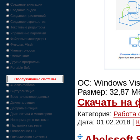
Создание анимации
Создание видео
Создание приложений
Создание скриншотов
Текстовые редакторы
Управление паролями
Файловые менеджеры
Флешки, Flash
Чтение голосом
Чтение книг
Другие программы
Portable Soft
Обслуживание системы
ОС: Windows Vist
Анализ файлов
Размер: 32,87 М
Виртуализация
Восстановление данных
Скачать на
Деинсталляция
Дефрагментация
Категория:
Работа 
Диагностика и мониторинг
Информация о системе
Дата:
01.02.2018
|
К
Настройка системы
Обновление ПО
Abelssoft 
Оптимизация системы