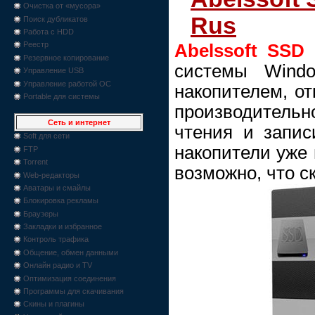
Очистка от «мусора»
Rus
Поиск дубликатов
Работа с HDD
Реестр
Abelssoft SSD 
Резервное копирование
системы Wind
Управление USB
Управление работой ОС
накопителем, от
Portable для системы
производитель
Сеть и интернет
чтения и запис
Soft для сети
накопители уже 
FTP
Torrent
возможно, что с
Web-редакторы
Аватары и смайлы
Блокировка рекламы
Браузеры
Закладки и избранное
Контроль трафика
Общение, обмен данными
Онлайн радио и TV
Оптимизация соединения
Программы для скачивания
Скины и плагины