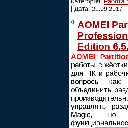
Категория:
Работа 
| Дата:
21.09.2017
|
AOMEI Part
Profession
Edition 6.
AOMEI Partitio
работы с жёстк
для ПК и рабочи
вопросы, как:
объединить раз
производительн
управлять разд
Magic, но 
функциональнос