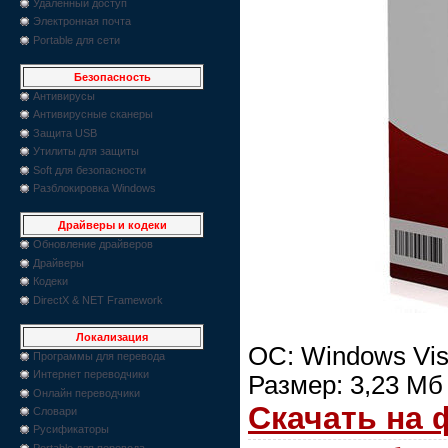
Удаленный доступ
Электронная почта
Portable для сети
Безопасность
Антивирусы
Антивирусные сканеры
Защита USB
Утилиты для защиты
Soft для безопасности
Разблокировка Windows
Драйверы и кодеки
Обновление драйверов
Драйверы
Кодеки
DirectX & NET Framework
Локализация
ОС: Windows Vist
Программы для перевода
Интернет переводчики
Размер: 3,23 Мб
Онлайн переводчики
Скачать на
Словари
Русификаторы
Portable для перевода