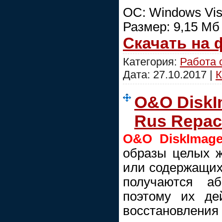
ОС: Windows Vist
Размер: 9,15 Мб
Скачать на
Категория:
Работа 
Дата:
27.10.2017
|
К
O&O DiskIm
Rus Repac
O&O DiskImag
образы целых ж
или содержащих
получаются аб
поэтому их де
восстановлени