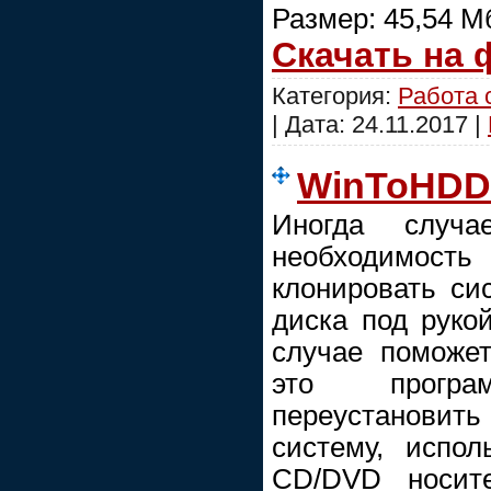
Размер: 45,54 М
Скачать на
Категория:
Работа 
| Дата:
24.11.2017
|
WinToHDD E
Иногда случа
необходимост
клонировать си
диска под руко
случае поможе
это програм
переустанови
систему, испо
CD/DVD носите