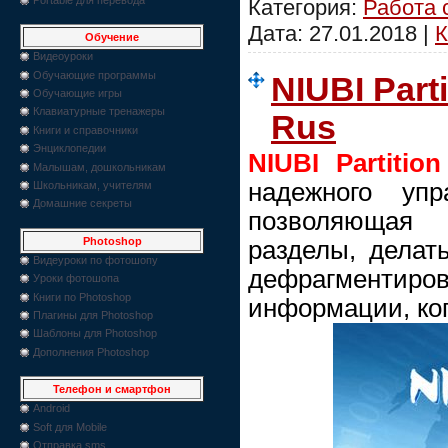
Категория:
Работа 
Дата:
27.01.2018
|
К
Обучение
Видеоуроки
Обучающие программы
NIUBI Parti
Обучающие игры
Клавиатурные тренажеры
Rus
Книги и справочники
Энциклопедии
NIUBI Partition
Малышам, дошкольникам
надежного упр
Школьникам, учителям
Домашние секреты
позволяющая с
Photoshop
разделы, делат
Видеуроки по фотошопу
дефрагментиро
Уроки фотошопа
Книги по Photoshop
информации, коп
Плагины для Photoshop
Шаблоны для Photoshop
Дополнения Photoshop
Телефон и смартфон
Android
Soft для Mobile
Отправка sms