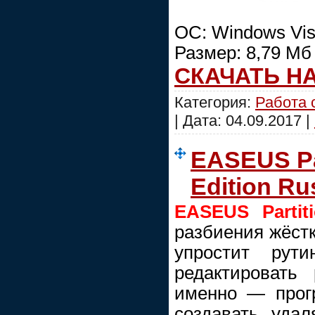
ОС: Windows Vist
Размер: 8,79 Мб
СКАЧАТЬ Н
Категория:
Работа 
| Дата:
04.09.2017
|
EASEUS Par
Edition Ru
EASEUS Partit
разбиения жёстк
упростит рут
редактировать
именно — прог
создавать, уда