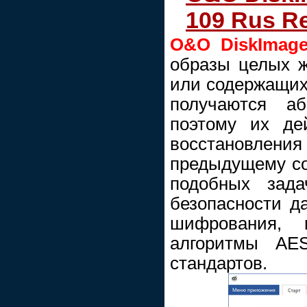
109 Rus R
O&O DiskImag
образы целых ж
или содержащих
получаются аб
поэтому их де
восстановлени
предыдущему со
подобных зада
безопасности д
шифрования, 
алгоритмы AES
стандартов.