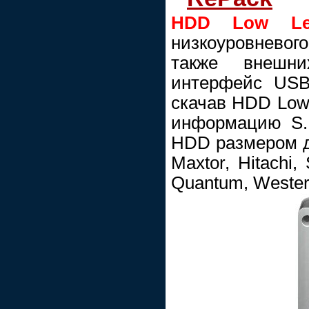
HDD Low Lev
низкоуровнево
также внешни
интерфейс USB 
скачав HDD Low 
информацию S.M
HDD размером до
Maxtor, Hitachi,
Quantum, Western