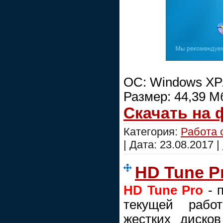
ОС: Windows XP/
Размер: 44,39 М
Скачать на
Категория:
Работа 
| Дата:
23.08.2017
|
HD Tune Pr
HD Tune Pro
- 
текущей работ
жестких диско