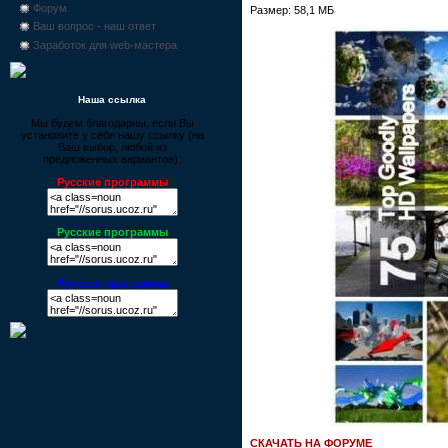
Форум
Размер: 58,1 МБ
Ваш вопрос - наш ответ
Заработок для web-мастера
Наша ссылка
Мы будем благодарны, если Вы
установите у себя нашу ссылку (на
Ваш выбор, любой из
предложенных вариантов):
Русские программы
Русские программы
Русские программы
СКАЧАТЬ НА ФОРУМЕ