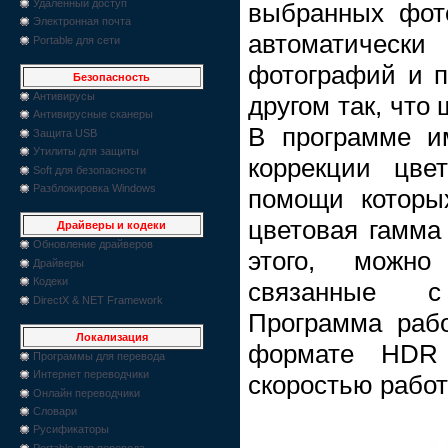
Удаленный доступ
выбранных фот
Электронная почта
автоматическ
Portable для сети
фотографий и п
Безопасность
Антивирусы
другом так, что
Антивирусные сканеры
В программе и
Защита USB
Утилиты для защиты
коррекции цве
Soft для безопасности
Разблокировка Windows
помощи которы
цветовая гамма
Драйверы и кодеки
Обновление драйверов
этого, можно 
Драйверы
Кодеки
связанные с
DirectX & NET Framework
Программа раб
Локализация
формате HDR 
Программы для перевода
Интернет переводчики
скоростью работ
Онлайн переводчики
Словари
Русификаторы
Portable для перевода