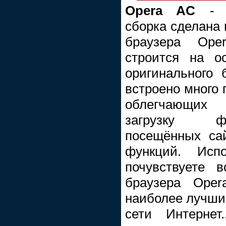
Opera AC
- н
cборка сделана 
браузера Ope
строится на о
оригинального 
встроено много 
облегчающих 
загрузку ф
посещённых са
функций. Исп
почувствуете 
браузера Oper
наиболее лучши
сети Интернет