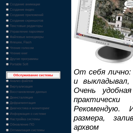
Создание анимации
Создание видео
Создание приложений
Создание скриншотов
Текстовые редакторы
Управление паролями
Файловые менеджеры
Флешки, Flash
Чтение голосом
Чтение книг
Другие программы
Portable Soft
От себя лично: 
Обслуживание системы
и выкладывал,
Анализ файлов
Виртуализация
Очень удобная
Восстановление данных
практически
Деинсталляция
Дефрагментация
Рекомендую. 
Диагностика и мониторинг
Информация о системе
размера, зал
Настройка системы
архвом
Обновление ПО
Оптимизация системы