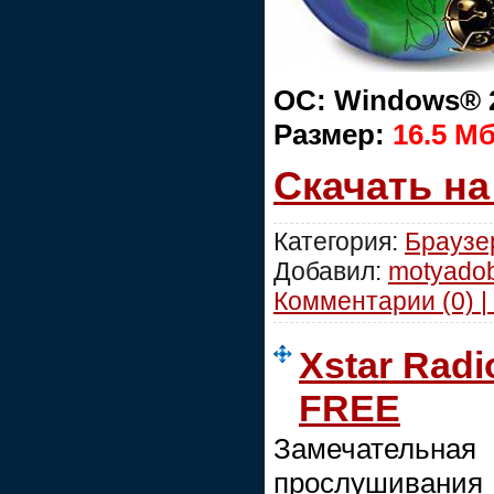
ОС: Windows® 2
Размер:
16.5 M
Скачать н
Категория:
Браузе
Добавил:
motyado
Комментарии (0) |
Xstar Radio
FREE
Замечатель
прослушивания 