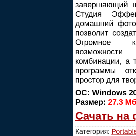
завершающий ш
Студия Эффек
домашний фото
позволит создат
Огромное ко
возможност
комбинации, а 
программы отк
простор для тво
ОС: Windows 20
Размер:
27.3 М
Сачать на
Категория:
Portabl