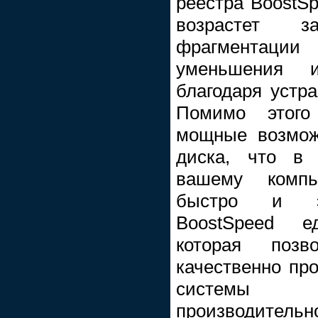
реестра BoostSp
возрастет 
фрагментац
уменьшения 
благодаря устр
Помимо этого 
мощные возмож
диска, что в 
вашему компь
быстро и эф
BoostSpeed ед
которая поз
качественно пр
системы 
производительн