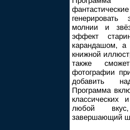
Программа п
фантастическ
генерировать 
молнии и звёз
эффект стари
карандашом, а 
книжной иллюстр
также сможе
фотографии пр
добавить на
Программа вкл
классических 
любой вкус
завершающий шт