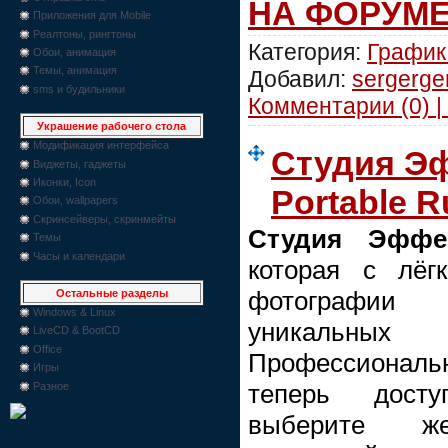
НА ФОРУМ
Приложения для Mobile
Реалтоны, рингтоны
Категория:
График
Обои, анимация
Темы, анимация
Добавил:
sergerge
sms и будильники
Комментарии (0) |
Украшение рабочего стола
Модификация интерфейса
Студия Эф
Виджеты, гаджеты
Иконки, Icon
Portable R
Обои, wallpapers
Скринсейверы, скринмейты
Студия Эффе
Темы
Часы и календари
которая с лёг
фотографии
Остальные разделы
Windows & Linux
уникаль
LiveCD & BootCD
Office
Профессионал
Игры
теперь дост
Разное
выберите ж