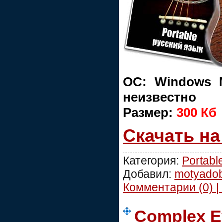
ОС: Windows M
неизвестно
Размер:
300 Кб
Скачать н
Категория:
Portabl
Добавил:
motyado
Комментарии (0) |
Complex Ev