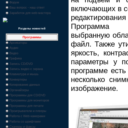
Форум
включающих в с
Ваш вопрос - наш ответ
Заработок для web-мастера
редактирования
Программа п
Разделы новостей
выбранную обла
Программы
файл. Также ут
Архиваторы
Аудио
яркость, контра
Видео
Графика
параметры у п
Запись CD/DVD
программе есть
Запись видео с экрана
Клавиатура и мышь
несколько сним
Конвертеры
Копирование данных
изображение.
Органайзеры
Программы для CD/DVD
Программы для мониторов
Программы для печати
Проигрыватели и плееры
Работа с Web-камерами
Работа со шрифтами
Сканеры и факсы