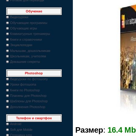
Обучение
Видеоуроки
Обучающие программы
Обучающие игры
Клавиатурные тренажеры
Книги и справочники
Энциклопедии
Малышам, дошкольникам
Школьникам, учителям
Домашние секреты
Photoshop
Видеуроки по фотошопу
Уроки фотошопа
Книги по Photoshop
Плагины для Photoshop
Шаблоны для Photoshop
Дополнения Photoshop
Телефон и смартфон
Android
Размер
:
16.4 Mb
Soft для Mobile
Отправка sms