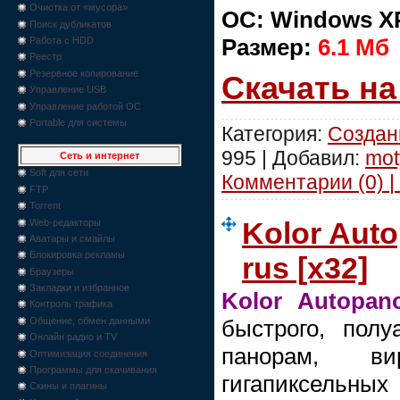
Очистка от «мусора»
ОС: Windows XP,
Поиск дубликатов
Размер:
6.1 Мб
Работа с HDD
Реестр
Резервное копирование
Скачать н
Управление USB
Управление работой ОС
Portable для системы
Категория:
Создан
995 | Добавил:
mot
Сеть и интернет
Soft для сети
Комментарии (0) |
FTP
Torrent
Kolor Auto
Web-редакторы
Аватары и смайлы
Блокировка рекламы
rus [x32]
Браузеры
Закладки и избранное
Kolor Autopan
Контроль трафика
быстрого, полу
Общение, обмен данными
Онлайн радио и TV
панорам, в
Оптимизация соединения
Программы для скачивания
гигапиксель
Скины и плагины