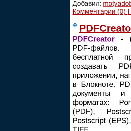
Добавил:
motyado
Комментарии (0) |
PDFCreator
PDFCreator
- п
PDF-файлов
бесплатной 
создавать P
приложении, нап
в Блокноте. PD
документы и
форматах: Por
(PDF), Postsc
Postscript (EPS
TIFF...