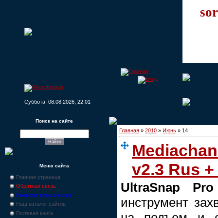
sor
Суббота, 08.08.2026, 22:01
Поиск на сайте
Главная
»
2010
»
Июнь
»
14
Mediachan
v2.3 Rus +
Меню сайта
Главная страница
UltraSnap Pro
Обратная связь
Новости, промо-акции
инструмент зах
Наш каталог сайтов
Гостевая книга
на подъем и с