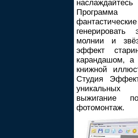
наслаждайтесь
Программа п
фантастическ
генерировать 
молнии и звёз
эффект стари
карандашом, а 
книжной иллюс
Студия Эффект
уникальных 
выжигание п
фотомонтаж.