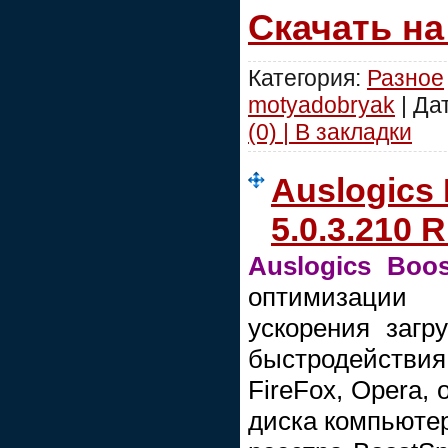
Скачать н
Категория:
Разное
motyadobryak
| Да
(0) | В закладки
Auslogics
5.0.3.210 
Auslogics Boo
оптимизации 
ускорения загр
быстродействия 
FireFox, Opera, 
диска компьюте