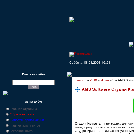
Суббота, 08.08.2026, 01:24
Поиск на сайте
Главная
»
2010
»
Июнь
»
5
» AMS Softw
AMS Software Студия Кр
Меню сайта
Главная страница
Обратная связь
Новости, промо-акции
Студия Красоты
- программа для улу
Наш каталог сайтов
кожи, придать выразительность взг
Студия Красоты отличается удобным 
Гостевая книга