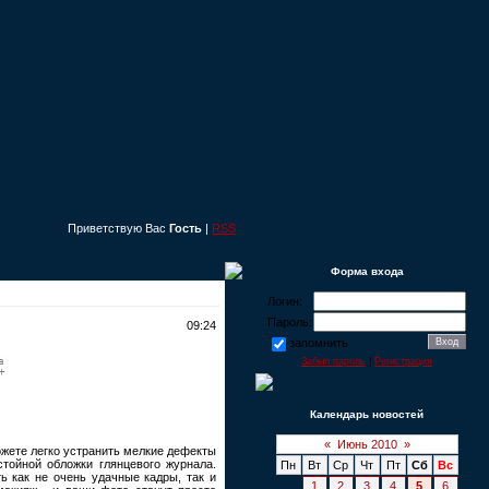
Приветствую Вас
Гость
|
RSS
Форма входа
Логин:
Пароль:
09:24
запомнить
Забыл пароль
|
Регистрация
Календарь новостей
«
Июнь 2010
»
жете легко устранить мелкие дефекты
тойной обложки глянцевого журнала.
Пн
Вт
Ср
Чт
Пт
Сб
Вс
ь как не очень удачные кадры, так и
1
2
3
4
5
6