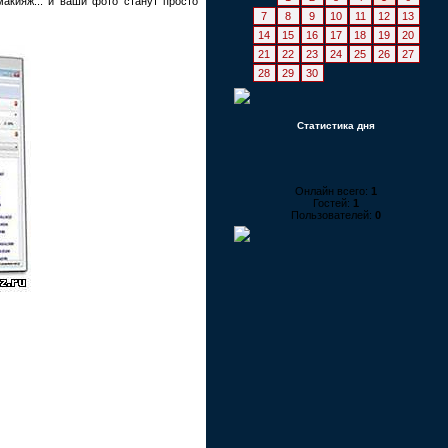
акияж... и ваши фото станут просто
7
8
9
10
11
12
13
14
15
16
17
18
19
20
21
22
23
24
25
26
27
28
29
30
Статистика дня
Онлайн всего:
1
Гостей:
1
Пользователей:
0