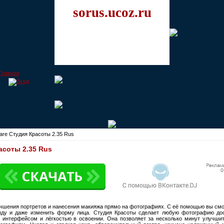
sorus.ucoz.ru
are Студия Красоты 2.35 Rus
асоты 2.35 Rus
чшения портретов и нанесения макияжа прямо на фотографиях. С её помощью вы смо
ляду и даже изменить форму лица. Студия Красоты сделает любую фотографию дос
интерфейсом и лёгкостью в освоении. Она позволяет за несколько минут улучшит