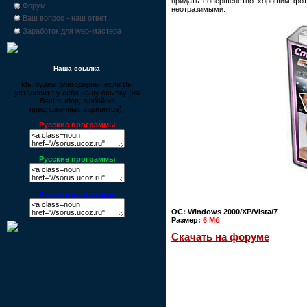
придать совершенство хорошим фото
Форум
неотразимыми.
Ваш вопрос - наш ответ
Заработок для web-мастера
Наша ссылка
Мы будем благодарны, если Вы
установите у себя нашу ссылку (на
Ваш выбор, любой из
предложенных вариантов):
Русские программы
Русские программы
Русские программы
ОС: Windows 2000/XP/Vista/7
Размер:
6 Мб
Скачать на форуме