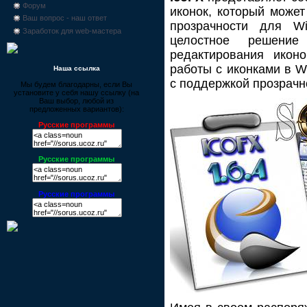
Форум
иконок, который может
Ваш вопрос - наш ответ
прозрачности для W
Заработок для web-мастера
целостное решени
редактирования икон
работы с иконками в W
Наша ссылка
с поддержкой прозрачн
Мы будем благодарны, если Вы
установите у себя нашу ссылку (на
Ваш выбор, любой из
предложенных вариантов):
Русские программы
Русские программы
Русские программы