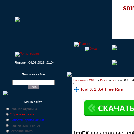
sor
Четверг, 06.08.2026, 21:04
Поиск на сайте
Главная
»
2010
»
Июнь
»
5
» IcoFX 1.6.
IcoFX 1.6.4 Free Rus
Меню сайта
Главная страница
Обратная связь
Новости, промо-акции
Наш каталог сайтов
Гостевая книга
IcoFX
представляет со