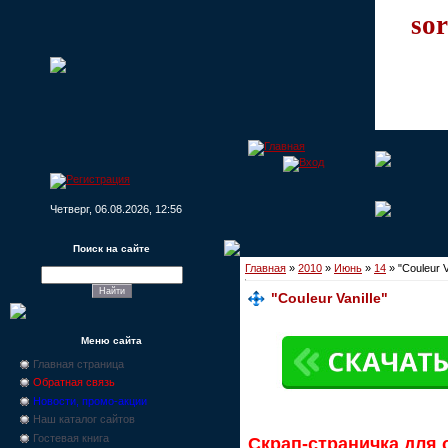
sor
Четверг, 06.08.2026, 12:56
Поиск на сайте
Главная
»
2010
»
Июнь
»
14
» "Couleur V
"Couleur Vanille"
Меню сайта
Главная страница
Обратная связь
Новости, промо-акции
Наш каталог сайтов
Гостевая книга
Скрап-страничка для