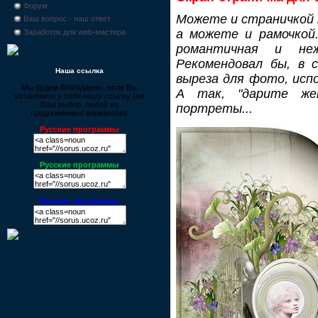
Форум
Можете и страничкой 
Ваш вопрос - наш ответ
а можете и рамочкой.
Заработок для web-мастера
романтичная и не
Рекомендовал бы, в 
Наша ссылка
выреза для фото, исп
Мы будем благодарны, если Вы
А так, "дарите ж
установите у себя нашу ссылку (на
Ваш выбор, любой из
портреты...
предложенных вариантов):
Русские программы
Русские программы
Русские программы