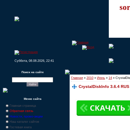
sor
Суббота, 08.08.2026, 22:41
Поиск на сайте
Главная
»
2010
»
Июнь
»
14
» CrystalDi
CrystalDiskInfo 3.6.4 RUS
Меню сайта
Главная страница
Обратная связь
Новости, промо-акции
Наш каталог сайтов
Гостевая книга