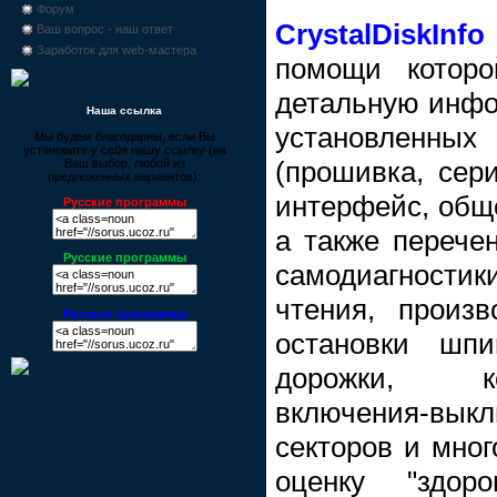
Форум
CrystalDiskInfo
Ваш вопрос - наш ответ
Заработок для web-мастера
помощи которо
детальную инфо
Наша ссылка
установлен
Мы будем благодарны, если Вы
установите у себя нашу ссылку (на
(прошивка, сер
Ваш выбор, любой из
предложенных вариантов):
интерфейс, обще
Русские программы
а также перече
Русские программы
самодиагности
чтения, произв
Русские программы
остановки шпи
дорожки, к
включения-в
секторов и мног
оценку "здор